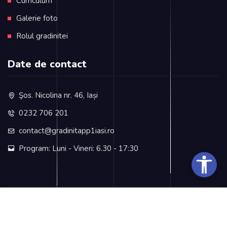
Curriculum
Galerie foto
Rolul gradinitei
Date de contact
Şos. Nicolina nr. 46, Iași
0232 706 201
contact@gradinitapp1iasi.ro
Program: Luni - Vineri: 6.30 - 17:30
(c) 2024 by Gradinița cu Program Prelungit nr. 1, Iași
Web design by Dianys
&
Dianys CRM